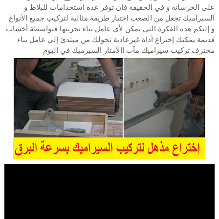
على الخرسانة و في الحقيقة فإن توفر عدة استخدامات للبلاط و
السيراميك تجعل من الصعب اختيار طريقة مثالية لتركيب جميع الأنواع.
و إليكم هذه الفكرة التي يمكن لأي عامل بناء تجربتها فبواسطة أخشاب
قديمة يمكنك إختراع أداة غيرعادية تحولك من مبتدئ إلى عامل بناء
محترف تركيب سيراميك مآت االأمتار السيرميك في اليوم